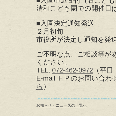
■入園申込受付（各こど
清和こども園での開催日は、
■入園決定通知発送
２月初旬
市役所が決定し通知を発
ご不明な点、ご相談等が
ください。
TEL.
072-462-0972
（平日 
E-mail ＨＰのお問い
ら
）
お知らせ・ニュースの一覧へ