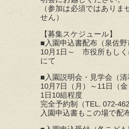
（参加は必須ではありま
せん）
【募集スケジュール】
■入園申込書配布（泉佐野
10月1日～ 市役所もし
にて
■入園説明会・見学会（清
10月7日（月）～11日（金
1日10組程度
完全予約制（TEL. 072‐462
入園申込書もこの場で配